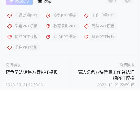
下载说明：本站所涉及提供的PPT模板、PPT图片、PPT图表等资
源素材大多来自PPT设计大师（PPT原创作者个人）授权发布作
品、PPT设计公司免费作品、互联网免费共享资源精选以及部分原
创作品，分享给PPT爱好者学习与参考之用，请勿用于商业用途，
否则产生的一切后果将由您自己承担！本站不承担任何责任！如有
侵犯您的版权，请及时联系我们（QQ:3121281），我们将尽快处
理。
点点赞赏，手留余香
给TA打赏
还没有人赞赏，快来当第一个赞赏的人吧！
0
0
海报分享
收藏
卡通动漫PPT
商务PPT模板
工作汇报PPT