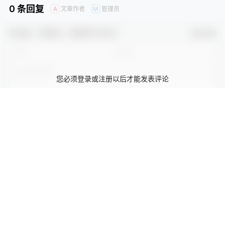
彩色PPT模板
教育培训PPT
简洁PPT模板
简约PPT模板
红色PPT模板
绿色PPT模板
蓝色PPT模板
卡通动漫
PPT模版
卡通动漫
卡通手绘蓝色大海暑假总结
快乐暑假PPT模板
PPT模板
2023-10-22 5:23:24
2023-10-22 5:23:30
0 条回复
文章作者
管理员
A
M
欢迎您，新朋友，感谢参与互动！
确认修改
您必须登录或注册以后才能发表评论