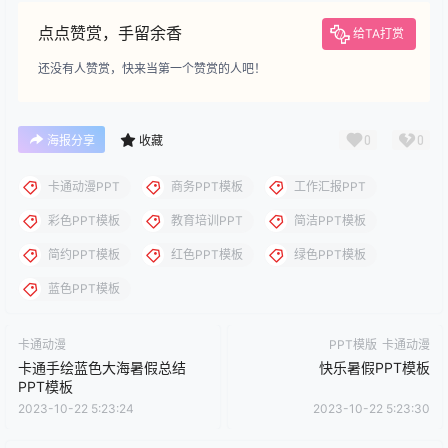
下载说明：本站所涉及提供的PPT模板、PPT图片、PPT图表等资
源素材大多来自PPT设计大师（PPT原创作者个人）授权发布作
品、PPT设计公司免费作品、互联网免费共享资源精选以及部分原
创作品，分享给PPT爱好者学习与参考之用，请勿用于商业用途，
否则产生的一切后果将由您自己承担！本站不承担任何责任！如有
侵犯您的版权，请及时联系我们（QQ:3121281），我们将尽快处
理。
点点赞赏，手留余香
给TA打赏
还没有人赞赏，快来当第一个赞赏的人吧！
0
0
海报分享
收藏
卡通动漫PPT
商务PPT模板
工作汇报PPT