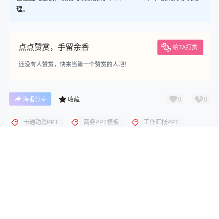
理。
点点赞赏，手留余香
给TA打赏
还没有人赞赏，快来当第一个赞赏的人吧！
0
0
海报分享
收藏
卡通动漫PPT
商务PPT模板
工作汇报PPT
彩色PPT模板
教育培训PPT
简洁PPT模板
简约PPT模板
红色PPT模板
绿色PPT模板
蓝色PPT模板
艺术设计
艺术设计
绿色叶子读书报告ppt模板
春日小清新唯美花开ppt模板