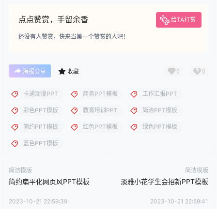
否则产生的一切后果将由您自己承担！本站不承担任何责任！如有
侵犯您的版权，请及时联系我们（QQ:3121281），我们将尽快处
理。
点点赞赏，手留余香
给TA打赏
还没有人赞赏，快来当第一个赞赏的人吧！
0
0
海报分享
收藏
卡通动漫PPT
商务PPT模板
工作汇报PPT
彩色PPT模板
教育培训PPT
简洁PPT模板
简约PPT模板
红色PPT模板
绿色PPT模板
蓝色PPT模板