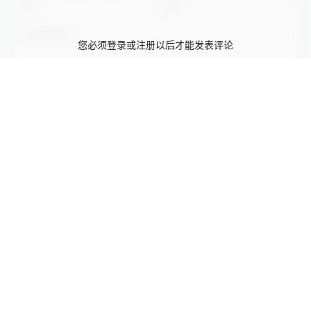
您必须登录或注册以后才能发表评论
登录
提交
暂无讨论，说说你的看法吧
Copyright © 2026
92设计
粤ICP备19120279号-5
查询 24 次，耗时 0.0832 秒