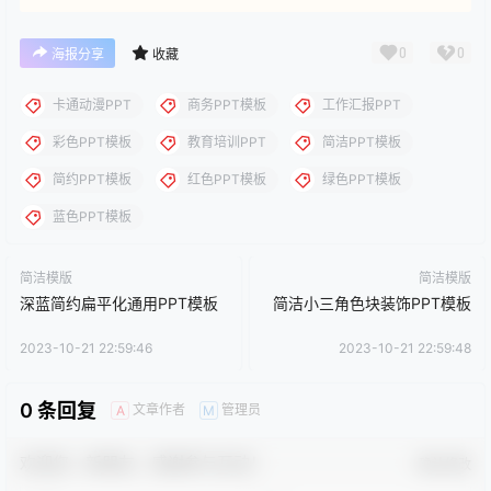
0
0
海报分享
收藏
卡通动漫PPT
商务PPT模板
工作汇报PPT
彩色PPT模板
教育培训PPT
简洁PPT模板
简约PPT模板
红色PPT模板
绿色PPT模板
蓝色PPT模板
简洁模版
简洁模版
深蓝简约扁平化通用PPT模板
简洁小三角色块装饰PPT模板
2023-10-21 22:59:46
2023-10-21 22:59:48
0 条回复
文章作者
管理员
A
M
欢迎您，新朋友，感谢参与互动！
确认修改