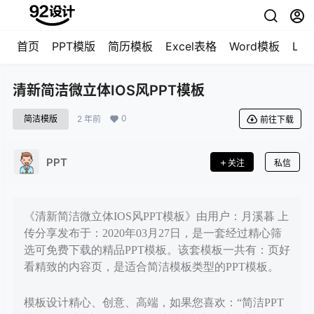
首页
PPT模版
简历模板
Excel表格
Word模板
LO
清新简洁微立体IOS风PPT模板
0
简洁模版
2 年前
前往下载
PPT
关注
私信
《清新简洁微立体IOS风PPT模板》由用户：月溪暮 上
传分享发布于：2020年03月27日，是一套经过精心筛
选可免费下载的精品PPT模板。该套模板一共有：页好
看精致的内容页，是适合简洁模板类型的PPT模板。
模板设计精心、创意、高端，如果您喜欢：“简洁PPT