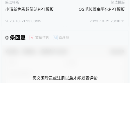
点点赞赏，手留余香
给TA打赏
还没有人赞赏，快来当第一个赞赏的人吧！
0
0
海报分享
收藏
卡通动漫PPT
商务PPT模板
工作汇报PPT
彩色PPT模板
教育培训PPT
简洁PPT模板
简约PPT模板
红色PPT模板
绿色PPT模板
蓝色PPT模板
简洁模版
简洁模版
小清新色彩超简洁PPT模板
IOS毛玻璃扁平化PPT模板
2023-10-21 23:00:09
2023-10-21 23:00:11