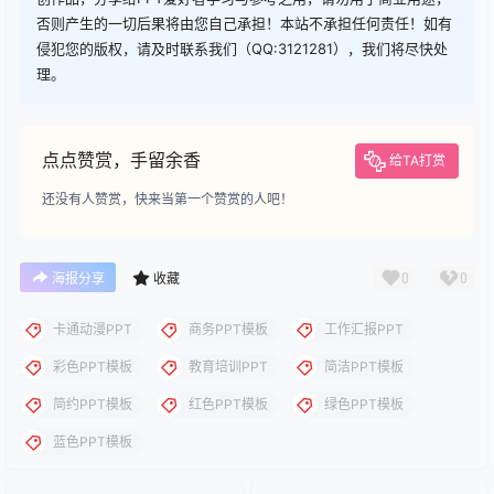
查看
下载权限
下载
您当前的等级为
游客
您已获得下载权限
下载
下载说明：本站所涉及提供的PPT模板、PPT图片、PPT图表等资
源素材大多来自PPT设计大师（PPT原创作者个人）授权发布作
品、PPT设计公司免费作品、互联网免费共享资源精选以及部分原
创作品，分享给PPT爱好者学习与参考之用，请勿用于商业用途，
否则产生的一切后果将由您自己承担！本站不承担任何责任！如有
侵犯您的版权，请及时联系我们（QQ:3121281），我们将尽快处
理。