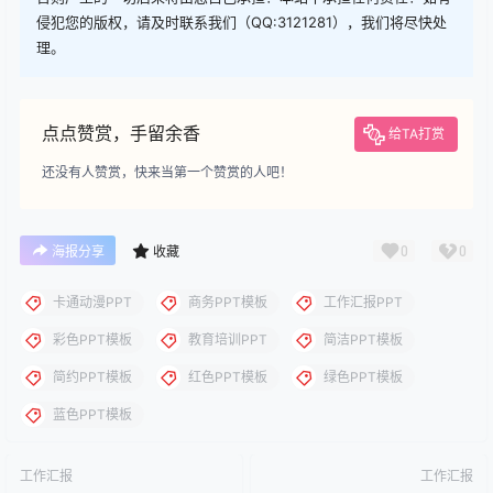
您当前的等级为
游客
请先
登录
下载
下载说明：本站所涉及提供的PPT模板、PPT图片、PPT图表等资
源素材大多来自PPT设计大师（PPT原创作者个人）授权发布作
品、PPT设计公司免费作品、互联网免费共享资源精选以及部分原
创作品，分享给PPT爱好者学习与参考之用，请勿用于商业用途，
否则产生的一切后果将由您自己承担！本站不承担任何责任！如有
侵犯您的版权，请及时联系我们（QQ:3121281），我们将尽快处
理。
点点赞赏，手留余香
给TA打赏