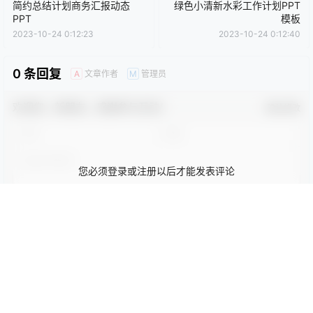
还没有人赞赏，快来当第一个赞赏的人吧！
0
0
海报分享
收藏
卡通动漫PPT
商务PPT模板
工作汇报PPT
彩色PPT模板
教育培训PPT
简洁PPT模板
简约PPT模板
红色PPT模板
绿色PPT模板
蓝色PPT模板
工作汇报
工作汇报
简约总结计划商务汇报动态
绿色小清新水彩工作计划PPT
PPT
模板
2023-10-24 0:12:23
2023-10-24 0:12:40
0 条回复
文章作者
管理员
A
M