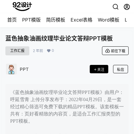
首页
PPT模版
简历模板
Excel表格
Word模板
LO
蓝色抽象油画纹理毕业论文答辩PPT模板
0
工作汇报
2 年前
前往下载
PPT
关注
私信
《蓝色抽象油画纹理毕业论文答辩PPT模板》由用户：
呼延雪青 上传分享发布于：2022年04月29日，是一套
经过精心筛选可免费下载的精品PPT模板。该套模板一
共有：页好看精致的内容页，是适合工作汇报类型的
PPT模板。