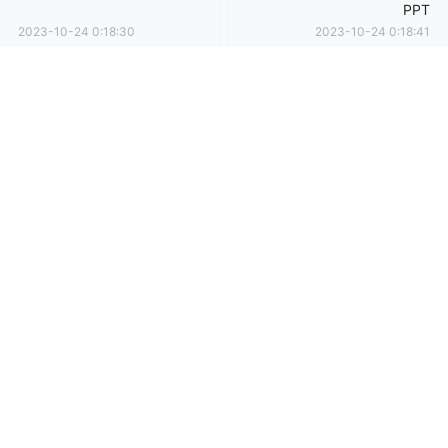
0
0
海报分享
收藏
卡通动漫PPT
商务PPT模板
工作汇报PPT
彩色PPT模板
教育培训PPT
简洁PPT模板
简约PPT模板
红色PPT模板
绿色PPT模板
蓝色PPT模板
工作汇报
工作汇报
商务风年中工作计划总结
绿色简约几何年中工作总结
PPT
2023-10-24 0:18:30
2023-10-24 0:18:41
0 条回复
文章作者
管理员
A
M
欢迎您，新朋友，感谢参与互动！
确认修改