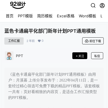
首页
PPT模版
简历模板
Excel表格
Word模板
LO
蓝色卡通扁平化部门新年计划PPT通用模板
0
工作汇报
2 年前
前往下载
PPT
关注
私信
《蓝色卡通扁平化部门新年计划PPT通用模板》由用
户：月溪暮 上传分享发布于：2022年04月11日，是一
套经过精心筛选可免费下载的精品PPT模板。该套模板
一共有：页好看精致的内容页，是适合工作汇报类型
的PPT模板。