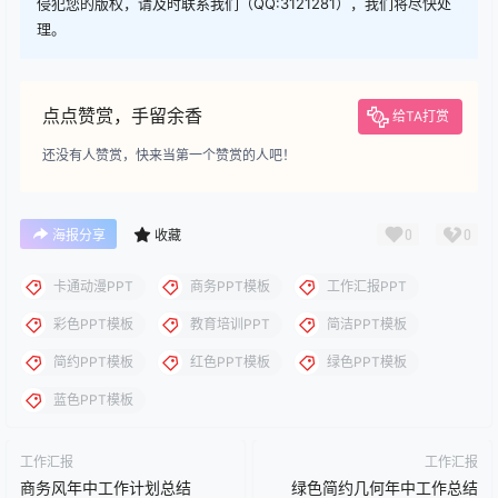
您当前的等级为
游客
请先
登录
下载
下载说明：本站所涉及提供的PPT模板、PPT图片、PPT图表等资
源素材大多来自PPT设计大师（PPT原创作者个人）授权发布作
品、PPT设计公司免费作品、互联网免费共享资源精选以及部分原
创作品，分享给PPT爱好者学习与参考之用，请勿用于商业用途，
否则产生的一切后果将由您自己承担！本站不承担任何责任！如有
侵犯您的版权，请及时联系我们（QQ:3121281），我们将尽快处
理。
点点赞赏，手留余香
给TA打赏
还没有人赞赏，快来当第一个赞赏的人吧！