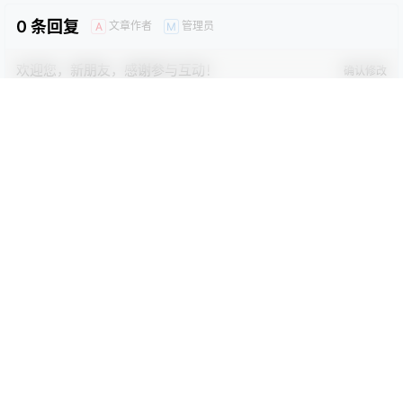
0
0
海报分享
收藏
卡通动漫PPT
商务PPT模板
工作汇报PPT
彩色PPT模板
教育培训PPT
简洁PPT模板
简约PPT模板
红色PPT模板
绿色PPT模板
蓝色PPT模板
简洁模版
简洁模版
简约红黑三角线条PPT模板
素雅灰色简约通用PPT模板
2023-10-21 23:01:02
2023-10-21 23:01:04
0 条回复
文章作者
管理员
A
M
欢迎您，新朋友，感谢参与互动！
确认修改