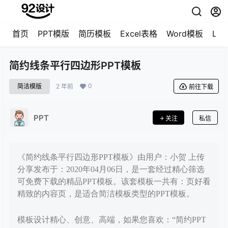
首页
PPT模版
简历模板
Excel表格
Word模板
LO
简约线条平行四边形PPT模板
0
简洁模版
2 年前
前往下载
PPT
关注
私信
《简约线条平行四边形PPT模板》由用户：小贺 上传
分享发布于：2020年04月06日，是一套经过精心筛选
可免费下载的精品PPT模板。该套模板一共有：页好看
精致的内容页，是适合简洁模板类型的PPT模板。
模板设计精心、创意、高端，如果您喜欢：“简约PPT