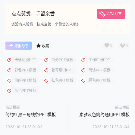
下载
下载说明：本站所涉及提供的PPT模板、PPT图片、PPT图表等资
源素材大多来自PPT设计大师（PPT原创作者个人）授权发布作
品、PPT设计公司免费作品、互联网免费共享资源精选以及部分原
创作品，分享给PPT爱好者学习与参考之用，请勿用于商业用途，
否则产生的一切后果将由您自己承担！本站不承担任何责任！如有
侵犯您的版权，请及时联系我们（QQ:3121281），我们将尽快处
理。
点点赞赏，手留余香
给TA打赏
还没有人赞赏，快来当第一个赞赏的人吧！