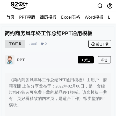
首页
PPT模版
简历模板
Excel表格
Word模板
LO
简约商务风年终工作总结PPT通用模板
0
工作汇报
2 年前
前往下载
PPT
关注
私信
《简约商务风年终工作总结PPT通用模板》由用户：莳
藉花開 上传分享发布于：2022年02月06日，是一套经
过精心筛选可免费下载的精品PPT模板。该套模板一共
有：页好看精致的内容页，是适合工作汇报类型的PPT
模板。