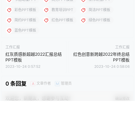
还没有人赞赏，快来当第一个赞赏的人吧！
0
0
海报分享
收藏
卡通动漫PPT
商务PPT模板
工作汇报PPT
彩色PPT模板
教育培训PPT
简洁PPT模板
简约PPT模板
红色PPT模板
绿色PPT模板
蓝色PPT模板
工作汇报
工作汇报
红灰质感新超越2022汇报总结
红色创意新跨越2022年终总结
PPT模板
PPT模板
2023-10-24 0:57:52
2023-10-24 0:58:06
0 条回复
文章作者
管理员
A
M