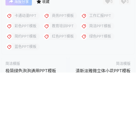
下载说明：本站所涉及提供的PPT模板、PPT图片、PPT图表等资
源素材大多来自PPT设计大师（PPT原创作者个人）授权发布作
品、PPT设计公司免费作品、互联网免费共享资源精选以及部分原
创作品，分享给PPT爱好者学习与参考之用，请勿用于商业用途，
否则产生的一切后果将由您自己承担！本站不承担任何责任！如有
侵犯您的版权，请及时联系我们（QQ:3121281），我们将尽快处
理。
点点赞赏，手留余香
给TA打赏
还没有人赞赏，快来当第一个赞赏的人吧！
0
0
海报分享
收藏
卡通动漫PPT
商务PPT模板
工作汇报PPT
彩色PPT模板
教育培训PPT
简洁PPT模板