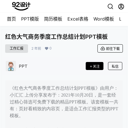
首页
PPT模版
简历模板
Excel表格
Word模板
LO
红色大气商务季度工作总结计划PPT模板
0
工作汇报
2 年前
前往下载
PPT
关注
私信
《红色大气商务季度工作总结计划PPT模板》由用户：
小汇汇 上传分享发布于：2021年10月20日，是一套经
过精心筛选可免费下载的精品PPT模板。该套模板一共
有：页好看精致的内容页，是适合工作汇报类型的PPT
模板。