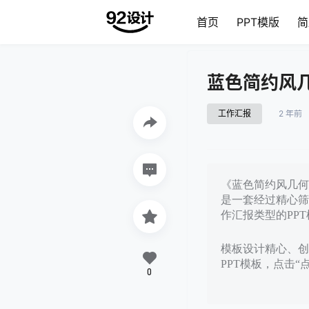
首页
PPT模版
简
蓝色简约风几
工作汇报
2 年前
《蓝色简约风几何工
是一套经过精心筛
作汇报类型的PP
模板设计精心、创意
PPT模板，点击“
0