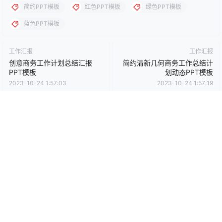
点点赞赏，手留余香
给TA打赏
还没有人赞赏，快来当第一个赞赏的人吧！
0
0
海报分享
收藏
卡通动漫PPT
商务PPT模板
工作汇报PPT
彩色PPT模板
教育培训PPT
简洁PPT模板
简约PPT模板
红色PPT模板
绿色PPT模板
蓝色PPT模板
工作汇报
工作汇报
创意商务工作计划总结汇报
简约清新几何商务工作总结计
PPT模板
划动态PPT模板
2023-10-24 1:57:03
2023-10-24 1:57:19