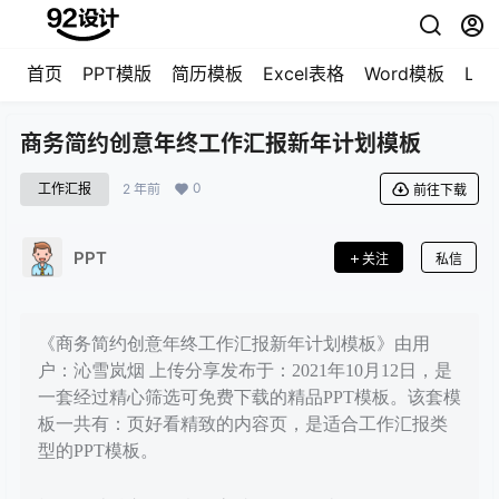
首页
PPT模版
简历模板
Excel表格
Word模板
LO
商务简约创意年终工作汇报新年计划模板
0
工作汇报
2 年前
前往下载
PPT
关注
私信
《商务简约创意年终工作汇报新年计划模板》由用
户：沁雪岚烟 上传分享发布于：2021年10月12日，是
一套经过精心筛选可免费下载的精品PPT模板。该套模
板一共有：页好看精致的内容页，是适合工作汇报类
型的PPT模板。