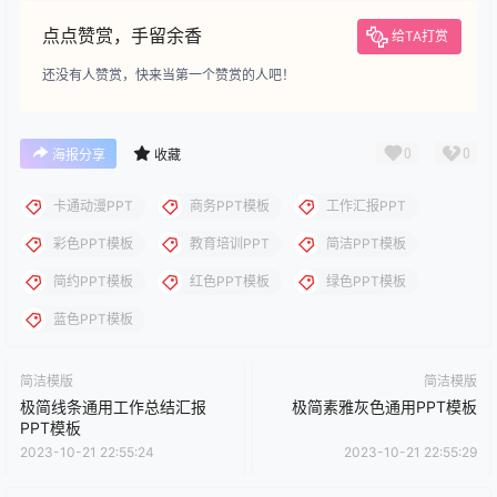
下载说明：本站所涉及提供的PPT模板、PPT图片、PPT图表等资
源素材大多来自PPT设计大师（PPT原创作者个人）授权发布作
品、PPT设计公司免费作品、互联网免费共享资源精选以及部分原
创作品，分享给PPT爱好者学习与参考之用，请勿用于商业用途，
否则产生的一切后果将由您自己承担！本站不承担任何责任！如有
侵犯您的版权，请及时联系我们（QQ:3121281），我们将尽快处
理。
点点赞赏，手留余香
给TA打赏
还没有人赞赏，快来当第一个赞赏的人吧！
0
0
海报分享
收藏
卡通动漫PPT
商务PPT模板
工作汇报PPT