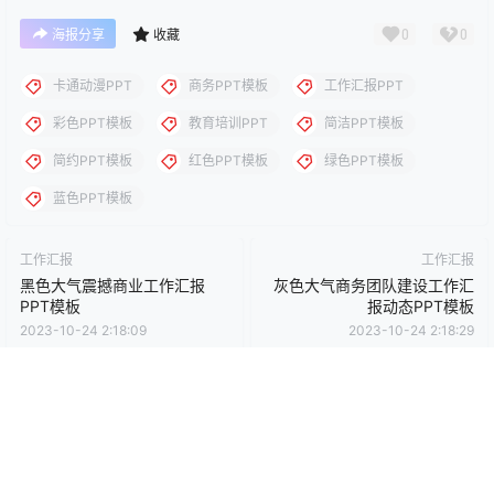
下载说明：本站所涉及提供的PPT模板、PPT图片、PPT图表等资
源素材大多来自PPT设计大师（PPT原创作者个人）授权发布作
品、PPT设计公司免费作品、互联网免费共享资源精选以及部分原
创作品，分享给PPT爱好者学习与参考之用，请勿用于商业用途，
否则产生的一切后果将由您自己承担！本站不承担任何责任！如有
侵犯您的版权，请及时联系我们（QQ:3121281），我们将尽快处
理。
点点赞赏，手留余香
给TA打赏
还没有人赞赏，快来当第一个赞赏的人吧！
0
0
海报分享
收藏
卡通动漫PPT
商务PPT模板
工作汇报PPT
彩色PPT模板
教育培训PPT
简洁PPT模板
简约PPT模板
红色PPT模板
绿色PPT模板