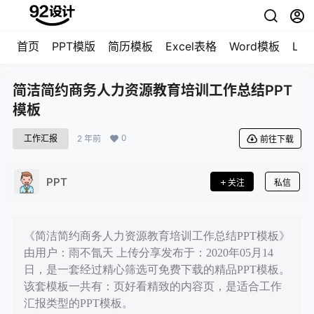
首页
PPT模版
简历模板
Excel表格
Word模板
LO
简洁简约商务人力资源教育培训工作总结PPT
模板
0
工作汇报
2 年前
前往下载
PPT
关注
私信
《简洁简约商务人力资源教育培训工作总结PPT模板》
由用户：雨不氜天 上传分享发布于：2020年05月14
日，是一套经过精心筛选可免费下载的精品PPT模板。
该套模板一共有：页好看精致的内容页，是适合工作
汇报类型的PPT模板。