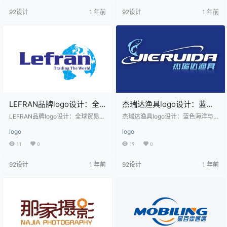
几何元素组成，象征着科技与创新
和红色线条交织而成，形成一个类
92设计
1 年前
92设计
1 年前
的力量。图形中的蓝色线条和橙色
似字母“U”的形状，线条流畅且富有
圆环相交，形成一种动态感，传达
动感，传达出创新和活力的品牌理
出企业的活力与进取精神。右侧的
念。右侧的中文“悠阔电气”字体清
中文“思正科技”字体清晰、稳重，与
晰，搭配英文“YOUKUO ELECTRIC
图形部分形成良好的视觉平衡。英
AL”，展现出国际化和专业化的品牌
文“SIZHENG TECHNOLOGY”位于
形象。适用于电气、能源、科技等
下方，进一…
相关行…
LEFRAN品牌logo设计：全
杰瑞达渔具logo设计：蓝色
球贸易的象征与创新
海洋与现代风格的完美结合
LEFRAN品牌logo设计：全球贸易的
杰瑞达渔具logo设计：蓝色海洋与
象征与创新 LEFRAN的logo设计以
现代风格的完美结合 该logo设计以
logo
logo
简洁而富有现代感的图形和文字结
蓝色为主色调，象征着海洋和渔业
合，展现了品牌的国际化视野和贸
的深邃与广阔。logo中融入了一条
11
0
19
0
易理念。logo中的蓝色地球图案象
简洁的鱼形图案，线条流畅，寓意
征着全球贸易网络，蓝色代表信
着活力与自然。英文名称“JIERUVID
92设计
1 年前
92设计
1 年前
任、稳定和广阔，体现了品牌的国
A”采用现代感十足的无衬线字体，
际影响力。文字部分，“LEFRAN”采
字体设计简洁大方，易于识别。下
用简洁的无衬线字体，传达出专业
方的中文名称“杰瑞达渔具”字体清
和现代感，下方的副标题“Trading T
晰，与整体设计风格协调一致，传
he World”进一步强化了品牌在全球
达出品牌的专业性和可靠性。整体
贸易领域的定位。整…
设计适用于渔业、渔具、户外运动
等相关行业，…