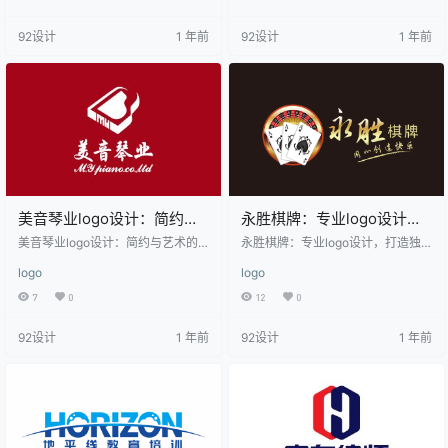
EN'的英文部分使用了无衬线字体，
且具有科技感。字母间距均匀，视
字体粗细适中，展现出一种现代感
觉上给人一种稳定和平衡的感觉。
92设计
1 年前
92设计
1 年前
和科技感。中文部分“萃本”则采用了
蓝色的字体颜色传达出专业、可靠
较为传统且稳重的字体，与英文部
和创新的品牌形象，适合应用于科
分形成对比，既体现了品牌的国际
技、互联网、现代服务业等行业。
化视野，又突显了本土的专业性。
整体设计适用于法律服务、咨询、
教育等专业领域，传达出可靠…
美音琴业logo设计：简约与
永胜棋牌：专业logo设计，
艺术的完美融合
打造独特品牌形象
美音琴业logo设计：简约与艺术的
永胜棋牌：专业logo设计，打造独
完美融合 该logo设计以红色为背
特品牌形象 该logo设计以深棕色为
logo
logo
景，整体色调鲜明，传达出热情与
背景，整体色调稳重而富有质感。
活力。logo的主体是一个简洁的白
中心是一个圆形图案，内含扑克牌
7
0
12
0
色矩形，内含一个抽象的心形图
元素，象征着棋牌类游戏的主题。
案，象征着音乐与情感的共鸣。矩
扑克牌的图案包括黑桃A、红心A和
92设计
1 年前
92设计
1 年前
形下方是“美音琴业”的中文名称，字
梅花A，突显了游戏的多样性和刺激
体简洁大方，传达出专业与稳重。
性。圆形图案周围环绕着“永胜棋牌”
英文名称“MYpiano.co.md”位于下
四个大字，字体端正有力，传达出
方，进一步明确了品牌定位。整体
品牌的自信与专业。下方的副标题
设计简洁明了，适用于音乐、乐器
“用心创造快乐”进一步强调了品牌的
制造、教育等相关行业。
服务理念，使其在棋牌娱乐行业中
显得既专业又亲和。