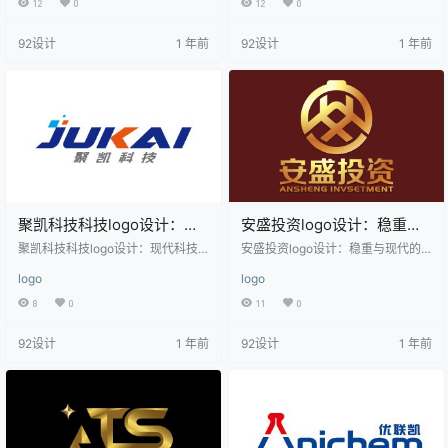
12
0
12
0
侧是一个竖直的长方形，右侧是一
手合十，展现出一种专业、诚信和
个类似字母'f'的形状，两者通过巧妙
专注的态度。人物形象线条流畅，
92设计
1 年前
92设计
1 年前
的连接形成一个整体。设计中使用
细节处理精致，传递出一种稳重和
了棕色作为主色调，传达出稳重和
可靠的感觉。下方的“李建华”字样采
专业的感觉。这种设计适用于金
用书法字体，增添了文化气息和艺
融、法律、咨询、科技等行业，强
术感，适合用于个人品牌、教育、
调品牌的专业性与创新性。
咨询、培训等行业。
聚凯科技科技logo设计：现
安盛投资logo设计：稳重与
代科技与创新的视觉表达
现代的完美结合
聚凯科技科技logo设计：现代科技
安盛投资logo设计：稳重与现代的
与创新的视觉表达 该logo设计以简
完美结合 该logo设计采用了金色和
logo
logo
洁现代的风格呈现，整体色调以蓝
深红色的配色方案，金色象征财富
色和橙色为主，蓝色象征科技与专
与尊贵，深红色则传递出稳重与权
8
0
11
0
业，橙色则带来活力与创新感。英
威。标志中心是一个圆形图案，内
文名称“JUKUKAIAI”采用粗体无衬线
含类似“安”字的抽象图形，展现了品
92设计
1 年前
92设计
1 年前
字体，字体设计具有一定的立体
牌名称的精髓。圆形设计传达了完
感，增强了视觉冲击力。中文名称
整与和谐的理念，适合金融、投
“聚凯科技科技”位于下方，字体清晰
资、资产管理等行业。整体设计简
易读，与英文名称形成呼应。整体
洁大方，具有强烈的视觉冲击力，
设计适用于科技、互联网、人工智
同时不失专业感。
能等相关行业，传达出专业、创新
和现代的品牌形象…