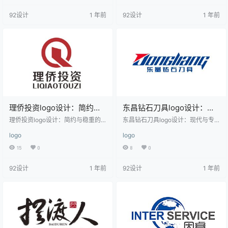
G”形成鲜明对比，弧线的流畅线条
和国际化；中间的橙色地球图案与
92设计
1 年前
92设计
1 年前
象征着创新与动态发展，而蓝色字
白色星星点缀，进一步强化了科技
母则传递出专业与信任。整体设计
和创新的主题。英文名称“YIZHEN”
简洁明了，适用于科技、互联网、
字体简洁有力，中文名称“羿臻科技”
信息技术等相关行业，展现出企业
则清晰地表明了企业的行业属性。
的现代感和前瞻思维。
整体设计适用于科技、互联网、信
息技术等相关行业，传达出专业、
创新和国际化的…
理侨投资logo设计：简约与
东昌钻石刀具logo设计：现
稳重的完美结合
代与专业结合的典范
理侨投资logo设计：简约与稳重的
东昌钻石刀具logo设计：现代与专
完美结合 该logo设计以简洁的几何
业结合的典范 该logo设计采用了简
logo
logo
图形和清晰的字体为主，展现出专
洁而富有现代感的风格，整体色调
业与稳重的风格。红色的圆形和方
以蓝色为主，辅以红色和白色，象
15
0
8
0
形元素构成一个大写的字母“Q”，象
征着科技、专业与创新。logo中的
征着理侨投资的首字母，同时红色
文字部分分为两部分：上方是英文
92设计
1 年前
92设计
1 年前
传达出热情与活力。下方的黑色中
名称“DONGCHANG”，字体粗犷有
英文文字“理侨投资”和“LIQIAOTOU
力，传达出品牌的坚定与可靠；下
ZI”字体清晰，排列整齐，整体设计
方是中文名称“东昌钻石刀具”，字体
适用于金融、投资、咨询等行业，
清晰工整，突显了品牌的中文特
传达出可靠与专业的品牌形象。
性。设计中融入了几何图形元素，
增强了视觉冲击力，同时体现了品
牌在工业制造领域…