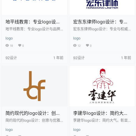
地平线教育：专业logo设计
宏东东律师logo设计：专业
与品牌视觉塑造
与权威的视觉呈现
地平线教育：专业logo设计与品牌
宏东东律师logo设计：专业与权威
视觉塑造 该logo设计以简洁现代的
的视觉呈现 该logo设计以简洁有力
logo
logo
风格呈现，英文名称“HORIZON”采
的图形和文字结合，展现了宏东东
用大写字母，字体清晰有力，传达
律师品牌的专业性和权威性。图形
18
0
12
0
出专业与稳重的气质。logo中的蓝
部分由红色和蓝色的几何图形组
色弧线元素象征着地平线，寓意开
成，红色代表热情和力量，蓝色象
92设计
1 年前
92设计
1 年前
阔的视野与无限的可能性，同时增
征信任与稳定，两者结合传达出品
添了动感与科技感。下方的中文名
牌的专业精神。文字部分采用中英
称“地平线教育”字体工整，与英文名
文结合的方式，中文“宏东东律师”字
称相呼应，整体设计适用于教育、
体稳重，英文“HONGDONGDONG
培训、咨询等行业，强调品牌的专
LAWYER”则增加了国际化的气息，
业性和创新精神。
整体设计适用于法律服务行业，传
达出可靠和值…
简约现代的logo设计：创意
李建华logo设计：简约大
与优雅的结合
气，彰显个性与专业
简约现代的logo设计：创意与优雅
李建华logo设计：简约大气，彰显
的结合 该logo设计采用了简洁的线
个性与专业 该logo设计以红色为主
logo
logo
条和几何元素，整体风格现代而优
色调，整体风格简洁大气。logo中
雅。标志由两个主要部分组成：左
心是一位佩戴眼镜的男性形象，双