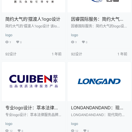
简约大气的'摆渡人'logo设计
因睿国际服务：简约大气的
logo设计
简约大气的'摆渡人'logo设计 该logo
因睿国际服务：简约大气的logo设
设计以黑色为主色调，整体风格简
计 该logo设计以蓝色为主色调，整
logo
logo
洁大气，字体采用行书风格，具有
体风格简洁大气，适合国际化服务
浓厚的书法艺术气息。'摆渡人'三个
行业。标志由一个蓝色的地球图案
9
0
9
0
大字笔画流畅，富有动感，传达出
和英文“INTER SERVICE”组成，地
一种引导和引领的意境。红色的小
球图案象征全球服务网络，传达出
92设计
1 年前
92设计
1 年前
字'摆渡人'位于大字的右上角，形成
国际化的理念。中文名称“因睿”位于
视觉焦点，增强了品牌的识别度。
logo下方，字体稳重，与整体设计
下方的英文名称'BAIDUREN'与中文
风格协调，突显品牌的专业性和可
名称呼应，体现了国…
靠性。设计中使用了标准的蓝色和
黑色，色彩搭配和谐，视觉效果清
晰，适用于科技、咨询、国际服务
等领域。
专业logo设计：萃本法律服
LONGANDANDAND：现代
务品牌形象标识
简约风格的logo设计
专业logo设计：萃本法律服务品牌
LONGANDANDAND：现代简约风
形象标识 该logo设计简洁而现代，
格的logo设计 LONGANDANDAND
logo
logo
采用了深蓝色和紫色的配色方案，
的logo设计采用了简洁的无衬线字
给人一种专业、稳重的感觉。'CUIB
体，字体线条流畅，整体风格现代
12
0
12
0