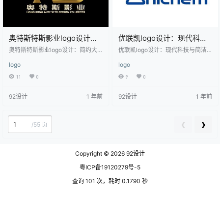
奥特斯特斯影业logo设计：
优联凯logo设计：现代科技
简约大气的影视行业标识
与简洁美学的完美结合
奥特斯特斯影业logo设计：简约大
优联凯logo设计：现代科技与简洁
气的影视行业标识 该logo设计采用
美学的完美结合 该logo设计采用了
logo
logo
了金色为主色调，整体风格简洁大
简洁而现代的风格，以蓝色和红色
气，适合影视行业。标志中的字母“A
为主色调，视觉效果鲜明且富有层
11
0
9
0
TS”以立体感十足的金色字体呈现，
次感。左侧的图形由红色和蓝色线
字母“T”上方点缀了一颗闪亮的五角
条构成，形状类似于化学实验仪
92设计
1 年前
92设计
1 年前
星，象征着卓越与辉煌。下方的中
器，象征着科技与创新。右侧的中
文名称“奥特斯特斯影业”与英文名称
文名称“优联凯”与英文名称“Aniche
“HONG KONG AUTE SI TELEVISIO
m”并列，字体设计简洁大方，传达
N CO. LIMITED”清晰对齐，传达出
出专业与可靠的品牌形象。整体设
❮
❯
/
55 页
专业与国际化的特点。整体设计突
计适用于化工、科技、医药等行
出了…
业，展现出品牌的专业性和国际化
视野。
Copyright © 2026
92设计
粤ICP备19120279号-5
查询 101 次，耗时 0.1790 秒