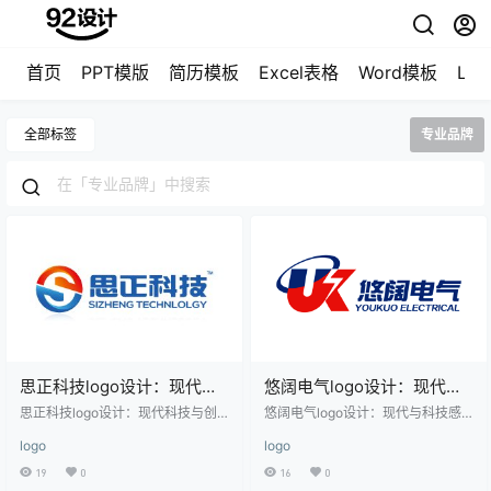
首页
PPT模版
简历模板
Excel表格
Word模板
LO
全部标签
专业品牌
思正科技logo设计：现代科
悠阔电气logo设计：现代与
技与创新的完美融合
科技感的完美融合
思正科技logo设计：现代科技与创
悠阔电气logo设计：现代与科技感
新的完美融合 思正科技的logo设计
的完美融合 该logo设计采用了简洁
logo
logo
采用了简洁而富有科技感的图形与
而富有现代感的图形与文字结合，
文字结合，整体风格现代且具有辨
整体色调以蓝色和红色为主，象征
19
0
16
0
识度。左侧的图形由蓝色和橙色的
着科技与活力。左侧的图形由蓝色