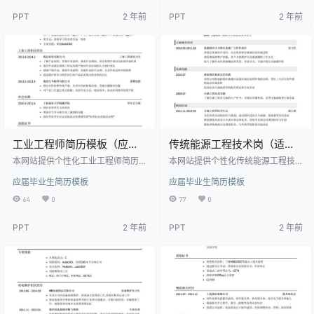
高清模板，作品模板源文件下载后
简历模板高清模板，作品模板源文
PPT
2 年前
PPT
2 年前
可用编辑替换，模板中如有人物画
件下载后可用编辑替换，模板中如
像仅供参考禁止商用。 【特殊限
有人物画像仅供参考禁止商用。
制】设计师仅对作品中独创性部分
【特殊限制】设计师仅对作品中独
享有著作权，对作品中含有的国
创性部分享有著作权，对作品中含
旗、国徽等政治图案不享有权利，
有的国旗、国徽等政治图案不享有
仅作为作品整体效果的示例展示，
权利，仅作为作品整体效果的示例
禁止商用。 相关关键词：…
展示，禁止商用。 相关…
工业工程师简历模板（应届
传统能源工程技术岗（适用
生初级岗位）
于石油天然气煤炭矿石等行
本网站提供个性化工业工程师简历
本网站提供个性化传统能源工程技
模板（应届生初级岗位）下载，模
业）简历模板（应届生初级
术岗（适用于石油天然气煤炭矿石
应届毕业生简历模板
应届毕业生简历模板
板编号为2085918，大小为36.5K
等行业）简历模板（应届生初级岗
岗位）
B， 作品高清大图模板，格式为do
位）下载，模板编号为2085646，
64
0
77
0
c， 属于应届毕业生简历模板高清模
大小为48.5KB， 作品高清大图模
板，作品模板源文件下载后可用编
板，格式为doc， 属于应届毕业生
PPT
2 年前
PPT
2 年前
辑替换，模板中如有人物画像仅供
简历模板高清模板，作品模板源文
参考禁止商用。 【特殊限制】设计
件下载后可用编辑替换，模板中如
师仅对作品中独创性部分享有著作
有人物画像仅供参考禁止商用。
权，对作品中含有的国旗、国徽等
【特殊限制】设计师仅对作品中独
政治图案不享有权利，仅作为作品
创性部分享有著作权，对作品中含
整体效果的示例展示，禁止商用。
有的国旗、国徽等政治图案不享有
相关关键词： 应届…
权利，仅作为作品整体效果…