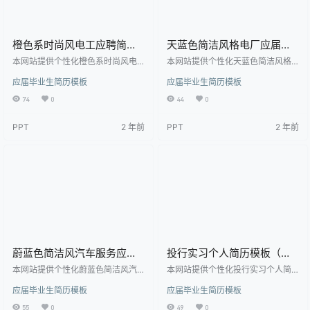
橙色系时尚风电工应聘简历
天蓝色简洁风格电厂应届生
模板
简历模板
本网站提供个性化橙色系时尚风电
本网站提供个性化天蓝色简洁风格
工应聘简历模板下载，模板编号为1
电厂应届生简历模板下载，模板编
应届毕业生简历模板
应届毕业生简历模板
891349，大小为46.5KB， 作品高
号为1891345，大小为43KB， 作
清大图模板，格式为doc， 属于应
品高清大图模板，格式为doc， 属
74
0
44
0
届毕业生简历模板高清模板，作品
于应届毕业生简历模板高清模板，
模板源文件下载后可用编辑替换，
作品模板源文件下载后可用编辑替
PPT
2 年前
PPT
2 年前
模板中如有人物画像仅供参考禁止
换，模板中如有人物画像仅供参考
商用。 【特殊限制】设计师仅对作
禁止商用。 【特殊限制】设计师仅
品中独创性部分享有著作权，对作
对作品中独创性部分享有著作权，
品中含有的国旗、国徽等政治图案
对作品中含有的国旗、国徽等政治
不享有权利，仅作为作品整体效果
图案不享有权利，仅作为作品整体
的示例展示，禁止商用。 相关关键
效果的示例展示，禁止商用。 相关
词： 应届生简历模…
关键词： 应届生简历模…
蔚蓝色简洁风汽车服务应届
投行实习个人简历模板（邮
生简历
件版）
本网站提供个性化蔚蓝色简洁风汽
本网站提供个性化投行实习个人简
车服务应届生简历下载，模板编号
历模板（邮件版）下载，模板编号
应届毕业生简历模板
应届毕业生简历模板
为1891169，大小为41KB， 作品高
为2086685，大小为32KB， 作品
清大图模板，格式为doc， 属于应
高清大图模板，格式为doc， 属于
55
0
49
0