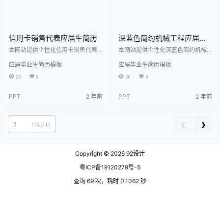
信用卡销售代表应届生简历
深蓝色简约机械工程应届生
简历模板
本网站提供个性化信用卡销售代表
本网站提供个性化深蓝色简约机械
应届生简历下载，模板编号为18918
工程应届生简历模板下载，模板编
应届毕业生简历模板
应届毕业生简历模板
90，大小为113.84KB， 作品高清
号为1891601，大小为40KB， 作品
大图模板，格式为png， 属于应届
高清大图模板，格式为doc， 属于
23
0
20
0
毕业生简历模板高清模板，作品模
应届毕业生简历模板高清模板，作
板源文件下载后可用编辑替换，模
品模板源文件下载后可用编辑替
PPT
2 年前
PPT
2 年前
板中如有人物画像仅供参考禁止商
换，模板中如有人物画像仅供参考
用。 【特殊限制】设计师仅对作品
禁止商用。 【特殊限制】设计师仅
中独创性部分享有著作权，对作品
对作品中独创性部分享有著作权，
中含有的国旗、国徽等政治图案不
对作品中含有的国旗、国徽等政治
❮
❯
/
149 页
享有权利，仅作为作品整体效果的
图案不享有权利，仅作为作品整体
示例展示，禁止商用。 相关关键
效果的示例展示，禁止商用。 相关
词： 销售 应届生…
关键词： 应届生简历模…
Copyright © 2026
92设计
粤ICP备19120279号-5
查询 69 次，耗时 0.1062 秒