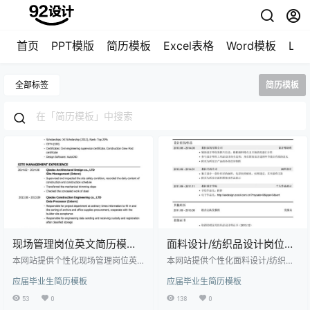
首页
PPT模版
简历模板
Excel表格
Word模板
LO
全部标签
简历模板
现场管理岗位英文简历模板
面料设计/纺织品设计岗位简
（应届生初级岗位）
历模板（应届生初级岗位）
本网站提供个性化现场管理岗位英
本网站提供个性化面料设计/纺织品
文简历模板（应届生初级岗位）下
设计岗位简历模板（应届生初级岗
应届毕业生简历模板
应届毕业生简历模板
载，模板编号为2086152，大小为3
位）下载，模板编号为2086148，
5.5KB， 作品高清大图模板，格式
大小为35.5KB， 作品高清大图模
53
0
138
0
为doc， 属于应届毕业生简历模板
板，格式为doc， 属于应届毕业生