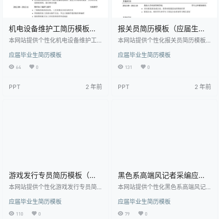
机电设备维护工简历模板
报关员简历模板（应届生初
（应届生初级岗位）
级岗位）
本网站提供个性化机电设备维护工
本网站提供个性化报关员简历模板
简历模板（应届生初级岗位）下
（应届生初级岗位）下载，模板编
应届毕业生简历模板
应届毕业生简历模板
载，模板编号为2085642，大小为3
号为2085143，大小为37.5KB， 作
7.5KB， 作品高清大图模板，格式为
品高清大图模板，格式为doc， 属
64
0
131
0
doc， 属于应届毕业生简历模板高
于应届毕业生简历模板高清模板，
清模板，作品模板源文件下载后可
作品模板源文件下载后可用编辑替
PPT
2 年前
PPT
2 年前
用编辑替换，模板中如有人物画像
换，模板中如有人物画像仅供参考
仅供参考禁止商用。 【特殊限制】
禁止商用。 【特殊限制】设计师仅
设计师仅对作品中独创性部分享有
对作品中独创性部分享有著作权，
著作权，对作品中含有的国旗、国
对作品中含有的国旗、国徽等政治
徽等政治图案不享有权利，仅作为
图案不享有权利，仅作为作品整体
作品整体效果的示例展示，禁止商
效果的示例展示，禁止商用。 相关
用。 相关关键词： …
关键词： 应届生简…
游戏发行专员简历模板（应
黑色系高端风记者采编应届
届生初级岗位）
生简历
本网站提供个性化游戏发行专员简
本网站提供个性化黑色系高端风记
历模板（应届生初级岗位）下载，
者采编应届生简历下载，模板编号
应届毕业生简历模板
应届毕业生简历模板
模板编号为2086671，大小为35.5K
为1891775，大小为68KB， 作品高
B， 作品高清大图模板，格式为do
清大图模板，格式为doc， 属于应
110
0
79
0
c， 属于应届毕业生简历模板高清模
届毕业生简历模板高清模板，作品