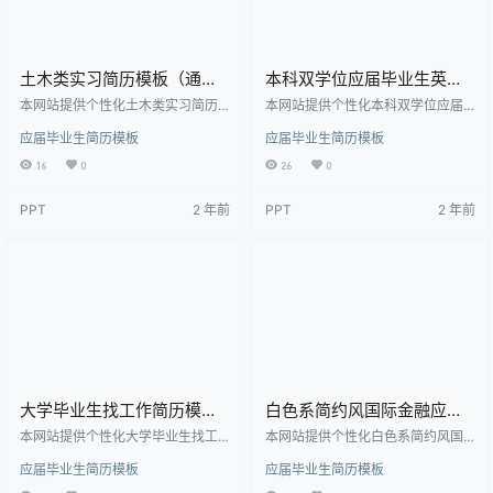
土木类实习简历模板（通用
本科双学位应届毕业生英文
类）
简历模板
本网站提供个性化土木类实习简历
本网站提供个性化本科双学位应届
模板（通用类）下载，模板编号为2
毕业生英文简历模板下载，模板编
应届毕业生简历模板
应届毕业生简历模板
084892，大小为37KB， 作品高清
号为2084676，大小为46KB， 作
大图模板，格式为doc， 属于应届
品高清大图模板，格式为doc， 属
16
0
26
0
毕业生简历模板高清模板，作品模
于应届毕业生简历模板高清模板，
板源文件下载后可用编辑替换，模
作品模板源文件下载后可用编辑替
PPT
2 年前
PPT
2 年前
板中如有人物画像仅供参考禁止商
换，模板中如有人物画像仅供参考
用。 【特殊限制】设计师仅对作品
禁止商用。 【特殊限制】设计师仅
中独创性部分享有著作权，对作品
对作品中独创性部分享有著作权，
中含有的国旗、国徽等政治图案不
对作品中含有的国旗、国徽等政治
享有权利，仅作为作品整体效果的
图案不享有权利，仅作为作品整体
示例展示，禁止商用。 相关关键
效果的示例展示，禁止商用。 相关
词： 机械类简历模板，…
关键词： 本科简历，本…
大学毕业生找工作简历模板
白色系简约风国际金融应届
（独立彩色色块）
生简历
本网站提供个性化大学毕业生找工
本网站提供个性化白色系简约风国
作简历模板（独立彩色色块）下
际金融应届生简历下载，模板编号
应届毕业生简历模板
应届毕业生简历模板
载，模板编号为2084651，大小为1
为1892170，大小为40KB， 作品高
27KB， 作品高清大图模板，格式为
清大图模板，格式为doc， 属于应