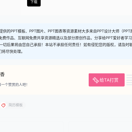
下载
供的PPT模板、PPT图片、PPT图表等资源素材大多来自PPT设计大师（PP
司免费作品、互联网免费共享资源精选以及部分原创作品，分享给PPT爱好者学
一切后果将由您自己承担！本站不承担任何责任！如有侵犯您的版权，请及时
，我们将尽快处理。
香
给TA打赏
第一个赞赏的人吧！
简历模板