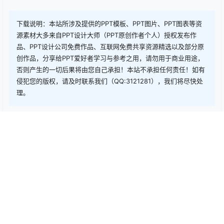
下载
下载说明：本站所涉及提供的PPT模板、PPT图片、PPT图表等资
源素材大多来自PPT设计大师（PPT原创作者个人）授权发布作
品、PPT设计公司免费作品、互联网免费共享资源精选以及部分原
创作品，分享给PPT爱好者学习与参考之用，请勿用于商业用途，
否则产生的一切后果将由您自己承担！本站不承担任何责任！如有
侵犯您的版权，请及时联系我们（QQ:3121281），我们将尽快处
理。
点点赞赏，手留余香
给TA打赏
还没有人赞赏，快来当第一个赞赏的人吧！