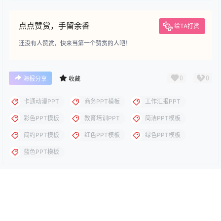
下载
您当前的等级为
游客
您已获得下载权限
下载
下载说明：本站所涉及提供的PPT模板、PPT图片、PPT图表等资
源素材大多来自PPT设计大师（PPT原创作者个人）授权发布作
品、PPT设计公司免费作品、互联网免费共享资源精选以及部分原
创作品，分享给PPT爱好者学习与参考之用，请勿用于商业用途，
否则产生的一切后果将由您自己承担！本站不承担任何责任！如有
侵犯您的版权，请及时联系我们（QQ:3121281），我们将尽快处
理。