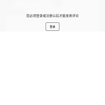
商务模版
商务模版
大气古典黑金中国风商务报告
金色高贵商务通用PPT模板.
总结PPT模板
2023-10-22 1:48:43
2023-10-22 1:48:47
0 条回复
文章作者
管理员
A
M
欢迎您，新朋友，感谢参与互动！
确认修改
您必须登录或注册以后才能发表评论
登录