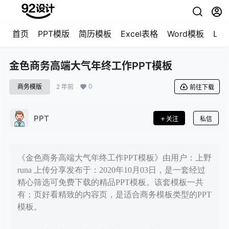
首页
PPT模版
简历模板
Excel表格
Word模板
LO
金色商务高端大气年终工作PPT模板
0
商务模版
2 年前
前往下载
PPT
关注
私信
《金色商务高端大气年终工作PPT模板》由用户：上野
runa 上传分享发布于：2020年10月03日，是一套经过
精心筛选可免费下载的精品PPT模板。该套模板一共
有：页好看精致的内容页，是适合商务模板类型的PPT
模板。