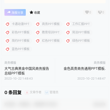
品、PPT设计公司免费作品、互联网免费共享资源精选以及部分原
创作品，分享给PPT爱好者学习与参考之用，请勿用于商业用途，
否则产生的一切后果将由您自己承担！本站不承担任何责任！如有
侵犯您的版权，请及时联系我们（QQ:3121281），我们将尽快处
理。
点点赞赏，手留余香
给TA打赏
还没有人赞赏，快来当第一个赞赏的人吧！
0
0
海报分享
收藏
卡通动漫PPT
商务PPT模板
工作汇报PPT
彩色PPT模板
教育培训PPT
简洁PPT模板
简约PPT模板
红色PPT模板
绿色PPT模板
蓝色PPT模板