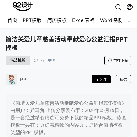
首页
PPT模版
简历模板
Excel表格
Word模板
LO
简洁关爱儿童慈善活动奉献爱心公益汇报PPT
模板
0
简洁模版
2 年前
前往下载
PPT
关注
私信
《简洁关爱儿童慈善活动奉献爱心公益汇报PPT模板》
由用户：异耳兔 上传分享发布于：2020年05月19日，
是一套经过精心筛选可免费下载的精品PPT模板。该套
模板一共有：页好看精致的内容页，是适合简洁模板
类型的PPT模板。